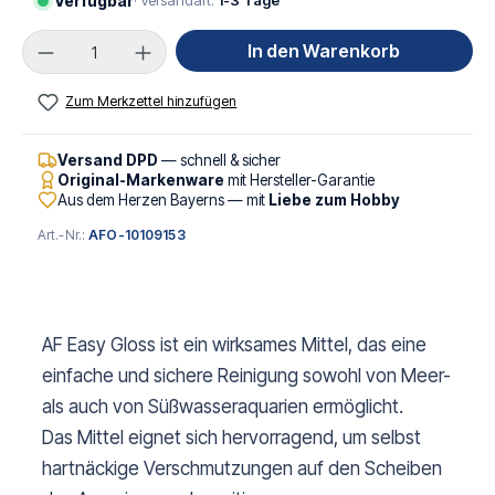
Verfügbar
· Versandart:
1-3 Tage
Produkt Anzahl: Gib den gewünschten Wert ei
In den Warenkorb
Zum Merkzettel hinzufügen
Versand DPD
— schnell & sicher
Original-Markenware
mit Hersteller-Garantie
Aus dem Herzen Bayerns — mit
Liebe zum Hobby
Art.-Nr.:
AFO-10109153
AF Easy Gloss ist ein wirksames Mittel, das eine
einfache und sichere Reinigung sowohl von Meer-
als auch von Süßwasseraquarien ermöglicht.
Das Mittel eignet sich hervorragend, um selbst
hartnäckige Verschmutzungen auf den Scheiben