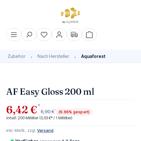
alt springen
Warenkorb enthält 0 Pos
Zubehör
Nach Hersteller
Aquaforest
Bildergalerie überspringen
AF Easy Gloss 200 ml
*
6,42 €
*
6,90 €
(6.96% gespart)
Inhalt:
200 Milliliter
(0,03 €* / 1 Milliliter)
inkl. MwSt., zzgl.
Versand