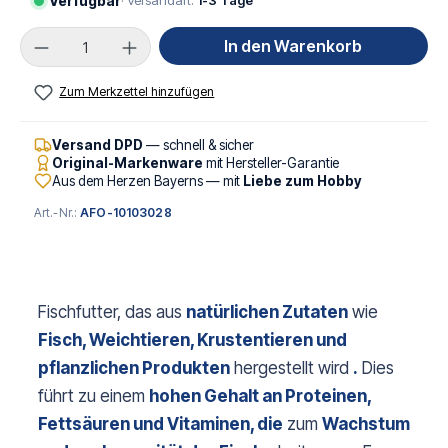
Verfügbar
· Versandart:
1-3 Tage
Produkt Anzahl: Gib den gewünschten Wert ei
In den Warenkorb
Zum Merkzettel hinzufügen
Versand DPD
— schnell & sicher
Original-Markenware
mit Hersteller-Garantie
Aus dem Herzen Bayerns — mit
Liebe zum Hobby
Art.-Nr.:
AFO-10103028
Fischfutter, das aus
natürlichen Zutaten
wie
Fisch, Weichtieren, Krustentieren und
pflanzlichen Produkten
hergestellt wird
.
Dies
führt zu einem
hohen Gehalt an Proteinen,
Fettsäuren und Vitaminen, die
zum
Wachstum