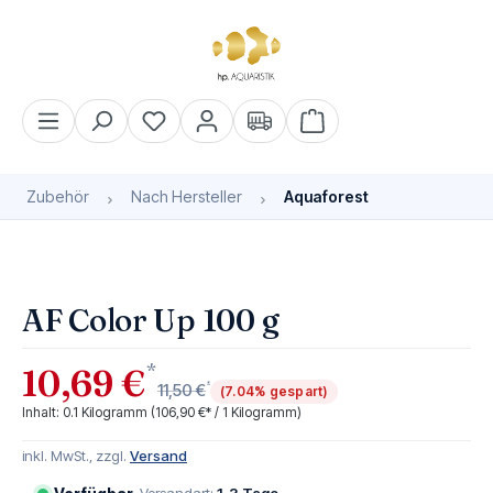
alt springen
Warenkorb enthält 0 Pos
Zubehör
Nach Hersteller
Aquaforest
Bildergalerie überspringen
AF Color Up 100 g
*
10,69 €
*
11,50 €
(7.04% gespart)
Inhalt:
0.1 Kilogramm
(106,90 €* / 1 Kilogramm)
inkl. MwSt., zzgl.
Versand