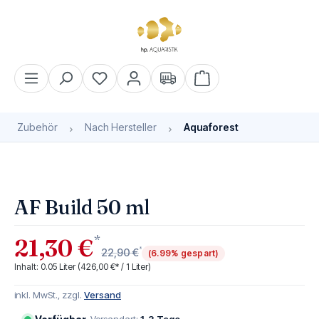
alt springen
Warenkorb enthält 0 Pos
Zubehör
Nach Hersteller
Aquaforest
Bildergalerie überspringen
AF Build 50 ml
*
21,30 €
*
22,90 €
(6.99% gespart)
Inhalt:
0.05 Liter
(426,00 €* / 1 Liter)
inkl. MwSt., zzgl.
Versand