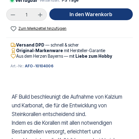
Verfügbar
· Versandart:
1-3 Tage
Produkt Anzahl: Gib den gewünschten Wert ei
In den Warenkorb
Zum Merkzettel hinzufügen
Versand DPD
— schnell & sicher
Original-Markenware
mit Hersteller-Garantie
Aus dem Herzen Bayerns — mit
Liebe zum Hobby
Art.-Nr.:
AFO-10104006
AF Build beschleunigt die Aufnahme von Kalzium
und Karbonat, die für die Entwicklung von
Steinkorallen entscheidend sind.
Indem es die Korallen mit allen notwendigen
Bestandteilen versorgt, erleichtert und