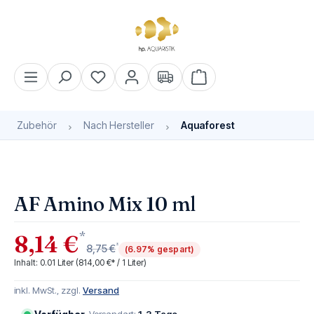
alt springen
Warenkorb enthält 0 Pos
Zubehör
Nach Hersteller
Aquaforest
Bildergalerie überspringen
AF Amino Mix 10 ml
*
8,14 €
*
8,75 €
(6.97% gespart)
Inhalt:
0.01 Liter
(814,00 €* / 1 Liter)
inkl. MwSt., zzgl.
Versand