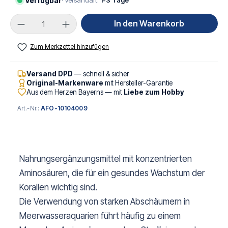
Verfügbar
· Versandart:
1-3 Tage
Produkt Anzahl: Gib den gewünschten Wert ei
In den Warenkorb
Zum Merkzettel hinzufügen
Versand DPD
— schnell & sicher
Original-Markenware
mit Hersteller-Garantie
Aus dem Herzen Bayerns — mit
Liebe zum Hobby
Art.-Nr.:
AFO-10104009
Nahrungsergänzungsmittel mit konzentrierten
Aminosäuren, die für ein gesundes Wachstum der
Korallen wichtig sind.
Die Verwendung von starken Abschäumern in
Meerwasseraquarien führt häufig zu einem