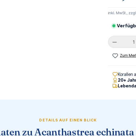
inkl. MwSt., zzg
Verfügb
Produkt 
Zum Merk
Korallen 
20+ Jah
Lebenda
DETAILS AUF EINEN BLICK
aten zu Acanthastrea echinata