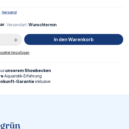
l.
Versand
ar
· Versandart:
Wunschtermin
Anzahl: Gib den gewünschten Wert ein oder
In den Warenkorb
zettel hinzufügen
aus
unserem Showbecken
re
Aquaristik-Erfahrung
nkunft-Garantie
inklusive
 grün