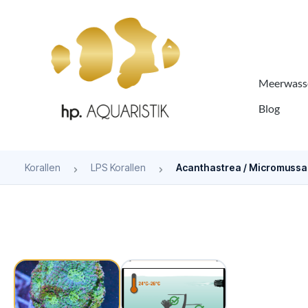
springen
Zur Hauptnavigation springen
Meerwasse
Blog
Korallen
LPS Korallen
Acanthastrea / Micromussa
Bildergalerie überspringen