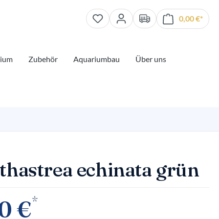
0,00 €*
Waren
rium
Zubehör
Aquariumbau
Über uns
thastrea echinata grün
*
0 €