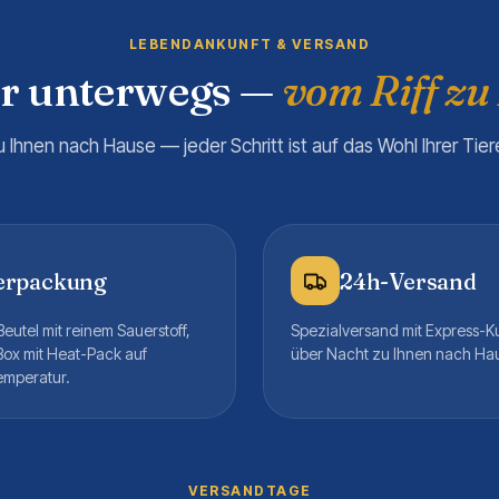
LEBENDANKUNFT & VERSAND
er unterwegs —
vom Riff zu
u Ihnen nach Hause — jeder Schritt ist auf das Wohl Ihrer Tie
erpackung
24h-Versand
eutel mit reinem Sauerstoff,
Spezialversand mit Express-K
Box mit Heat-Pack auf
über Nacht zu Ihnen nach Ha
emperatur.
VERSANDTAGE