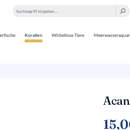
rfische
Korallen
Wirbellose Tiere
Meerwasseraqua
Acan
15,0