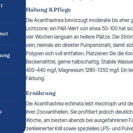
t
Haltung & Pflege
Die Acanthastrea bevorzugt moderate bis eher ge
Lichtzone; ein PAR-Wert von etwa 50-100 hat sic
net
vier Wochen langsam an hellere Plätze. Die Ström
sein, niemals ein direkter Pumpenstrahl, damit s
Polypen sich voll entfalten. Platzieren Sie die K
tung
Beckendrittel, gerne halbschattig. Stabile Wass
400-440 mg/l, Magnesium 1280-1350 mg/l. Ein leic
Färbung.
Ernährung
Die Acanthastrea echinata lebt mixotroph und de
s
ihrer Zooxanthellen. Sie profitiert jedoch deutlic
Woche, am besten abends bei ausgefahrenen Fan
zerkleinerter Krill sowie spezielles LPS- und Pulve