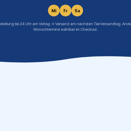
Mi
Fr
Sa
estellung bis 24 Uhr am Vortag → Versand am nächsten Tier-Versandtag. Ande
Wunschtermine wählbar im Checkout.