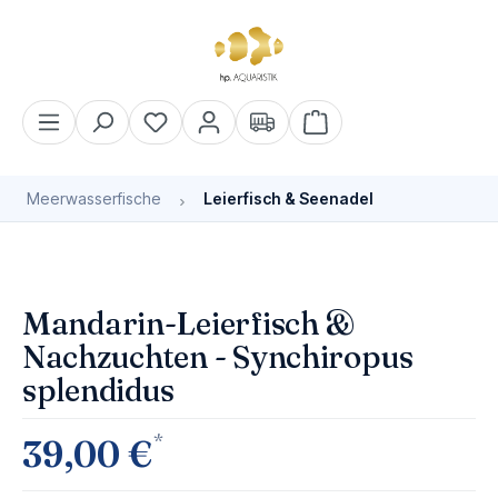
alt springen
Warenkorb enthält 0 Pos
Meerwasserfische
Leierfisch & Seenadel
Bildergalerie überspringen
Mandarin-Leierfisch &
Nachzuchten - Synchiropus
splendidus
*
39,00 €