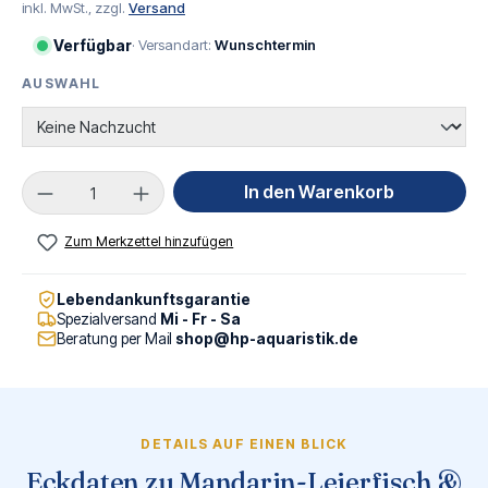
inkl. MwSt., zzgl.
Versand
Verfügbar
· Versandart:
Wunschtermin
AUSWAHL
AUSWÄHLEN
Produkt Anzahl: Gib den gewünschten Wert ei
In den Warenkorb
Zum Merkzettel hinzufügen
Lebendankunftsgarantie
Spezialversand
Mi - Fr - Sa
Beratung per Mail
shop@hp-aquaristik.de
DETAILS AUF EINEN BLICK
Eckdaten zu Mandarin-Leierfisch &